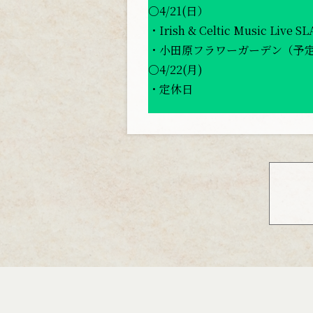
○4/21(日）
・Irish & Celtic Music Live 
・小田原フラワーガーデン（予定）
○4/22(月)
・定休日