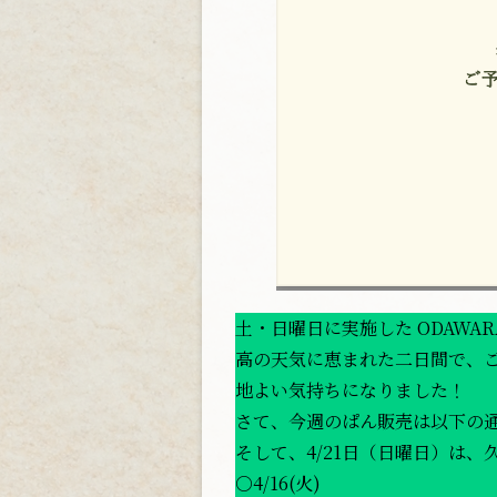
土・日曜日に実施した ODAWAR
高の天気に恵まれた二日間で、
地よい気持ちになりました！
さて、今週のぱん販売は以下の
そして、4/21日（日曜日）は、久
○4/16(火)