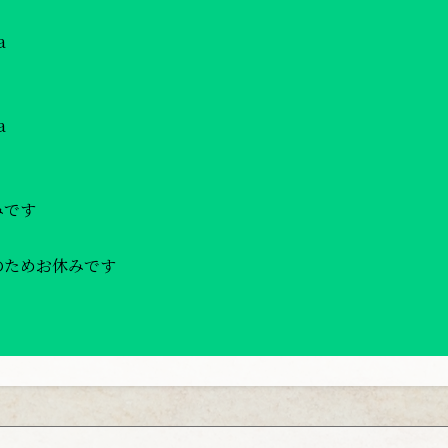
a
a
みです
のためお休みです