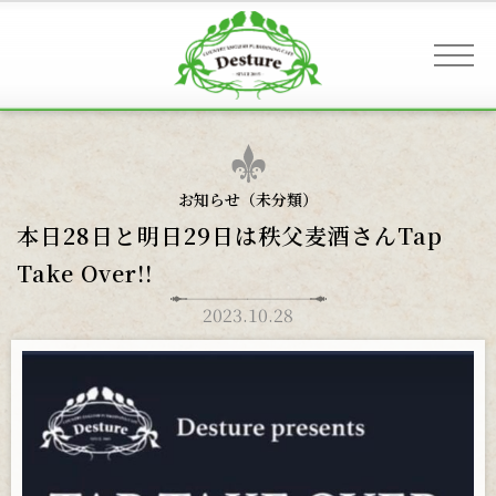
事業案内 & アクセス
お知らせ（未分類）
本日28日と明日29日は秩父麦酒さんTap
お客様へのご案内
Take Over!!
2023.10.28
お知らせ
ギャラリー