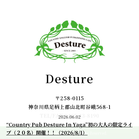
Desture
〒258-0115
神奈川県足柄上郡山北町谷峨568-1
TEL/FAX:0465-43-8190
2026.06.02
“Country Pub Desture In Yaga”初の大人の限定ライ
ブ（２０名）開催！！（2026/8/1）
Copyright © Desture. All Rights Reserved.