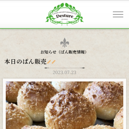
事業案内 & アクセス
お知らせ（
ぱん販売情報
）
本日のぱん販売
お客様へのご案内
2023.07.23
お知らせ
ギャラリー