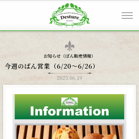
事業案内 & アクセス
お知らせ（
ぱん販売情報
）
今週のぱん営業（6/20〜6/26）
お客様へのご案内
2023.06.19
お知らせ
ギャラリー