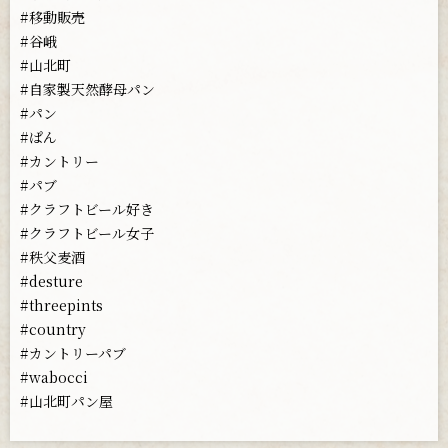
#移動販売
#谷峨
#山北町
#自家製天然酵母パン
#パン
#ぱん
#カントリー
#パブ
#クラフトビール好き
#クラフトビール女子
#秩父麦酒
#desture
#threepints
#country
#カントリーパブ
#wabocci
#山北町パン屋