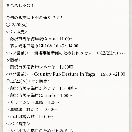
さま楽しみに！
今週の販売は下記の通りです！
○12/20(火)
<パン販売>
・藤沢市鵠沼海岸駅Comad 11:00〜
・茅ヶ崎雄三通りGROW 10:45〜14:00
<パブ営業＞ ・新規事業準備のためお休みです。 ○12/21(水) <パ
ン販売>
・藤沢市鵠沼海岸シネコヤ 11:00頃〜
<パブ営業＞ ・Country Pub Desture In Yaga 16:00〜21:00
○12/22(木) <パン販売>
・藤沢市鵠沼海岸シネコヤ 11:00頃〜
・藤沢市鵠沼海岸Comado 11:00〜
・サマニカレー真鶴 11:00〜
・真鶴城北自治会 12:00〜
・山北町落合館 14:00〜
＜パブ営業＞
・人生相談対応日のためお休みです。