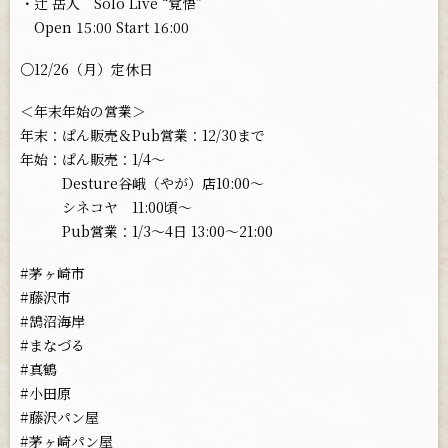
・辻 岳人 Solo Live “覚悟”
Open 15:00 Start 16:00
○12/26（月）定休日
＜年末年始の営業＞
年末：ぱん販売＆Pub営業：12/30まで
年始：ぱん販売：1/4〜
Desture谷峨（やが）店10:00〜
シネコヤ 11:00頃〜
Pub営業：1/3〜4日 13:00〜21:00
#茅ヶ崎市
#藤沢市
#鵠沼海岸
#まなづる
#真鶴
#小田原
#藤沢パン屋
#茅ヶ崎パン屋