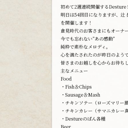
初めて2週連続開催するDesture Spe
明日は54回目になりますが、辻 岳人
を開催します！
倉見時代のお客さまにもオーナ
今でも忘れない”あの感動”
純粋で素朴なメロディ。
心を満たされたのが昨日のよう
皆さまのお越しを心からお待ち
主なメニュー
Food
・Fish＆Chips
・Sausage＆Mash
・チキンソテー（ローズマリー
・チキンカレー（サマニカレー
・Destureのぱん各種
Beer