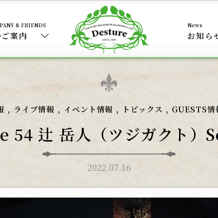
のご案内
お知ら
,
,
,
,
報
ライブ情報
イベント情報
トピックス
GUESTS情
l Live 54 辻 岳人（ツジガクト）
2022.07.16