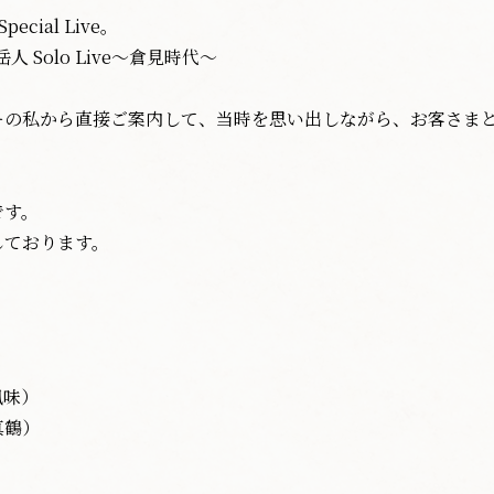
cial Live。
 Solo Live〜倉見時代〜
ーの私から直接ご案内して、当時を思い出しながら、お客さま
です。
しております。
風味）
真鶴）