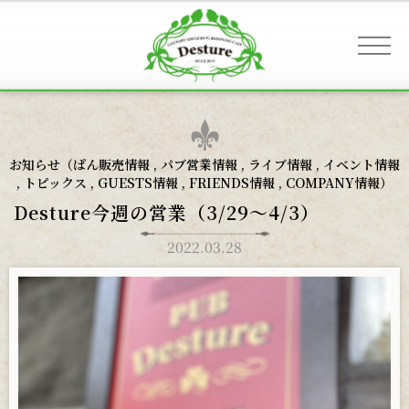
事業案内 & アクセス
お知らせ（
ぱん販売情報
,
パブ営業情報
,
ライブ情報
,
イベント情報
,
トピックス
,
GUESTS情報
,
FRIENDS情報
,
COMPANY情報
）
お客様へのご案内
Desture今週の営業（3/29〜4/3）
2022.03.28
お知らせ
ギャラリー