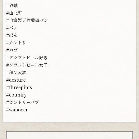
#谷峨
#山北町
#自家製天然酵母パン
#パン
#ぱん
#カントリー
#パブ
#クラフトビール好き
#クラフトビール女子
#秩父麦酒
#desture
#threepints
#country
#カントリーパブ
#wabocci