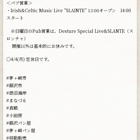
＜パブ営業＞
・Irish&Celtic Music Live ”SLAINTE” 13:00オープン 14:00
スタート
※日曜日のPub営業は、Desture Special Live&SLANTE（ス
ロンチャ）
開催以外は基本的にお休みです。
○4/4(月) 定休日です。
#茅ヶ崎市
#藤沢市
#鵠沼海岸
#まなづる
#真鶴
#小田原
#藤沢パン屋
#茅ヶ崎パン屋
#移動販売