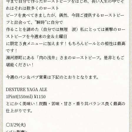
今まで自分で作ったローストビーフをはじめ、長い人生の中でそ
れはそれは数多くのロースト
ビーフを食べてきましたが、偶然、今回ご提供するローストビー
フと出会って、”瞬時”に自分で
作ることを諦めた（自分では無理 涙）私にとっては衝撃のロー
ストビーフを今週末の金＆土曜日
に限定５食メニューに加えます！もちろんビールとの相性は最高
です！
湯河原町にある「肉の浅井」さまのローストビーフ。是非ともご
堪能ください！
今週のパン＆パブ営業は下記のとおりとなります。
DESTURE YAGA ALE
1Pint(550ml) ¥1150
とにかく美味い！炭酸・苦味・甘さ・香り共バランス良く最高の
仕上がりです。
○3/29(火)
<パン販売>