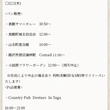
○12/2(木)
<パン販売>
・真鶴サマニカレー 10:50〜
・真鶴町城北自治会 12:00〜
・山北町落合館 14:00〜
・藤沢市鵠沼海岸駅 Comad 11:00〜
・小田原フラワーガーデン
12:00〜（雨天中止）
※状況により中止の場合あり 判明次第HP＆SNS等でリリースい
たします）
<Pub営業>
・Country Pub
Desture
In Yaga
16:00〜21:00