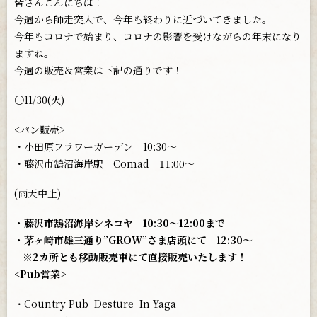
皆さんこんにちは！
今週から師走突入で、今年も終わりに近づいてきました。
今年もコロナで始まり、コロナの影響を受けながらの年末になり
ますね。
今週の販売＆営業は下記の通りです！
○11/30(火)
<パン販売>
・小田原フラワーガーデン 10:30〜
・藤沢市鵠沼海岸駅 Comad 11:00〜
(雨天中止)
・藤沢市鵠沼海岸シネコヤ 10:30〜12:00まで
・茅ヶ崎市雄三通り”GROW”さま店頭にて 12:30〜
※2カ所とも移動販売車にて直接販売いたします！
<Pub営業>
・Country Pub
Desture
In Yaga