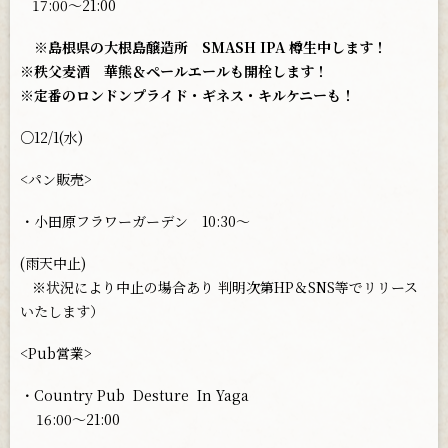
17:00〜21:00
※島根県の大根島醸造所 SMASH IPA 樽生中します！
※秩父麦酒 華熊＆ペールエールも開栓します！
※定番のロンドンプライド・ギネス・キルケニーも！
○12/1(水)
<パン販売>
・小田原フラワーガーデン 10:30〜
(雨天中止)
※状況により中止の場合あり 判明次第HP＆SNS等でリリース
いたします）
<Pub営業>
・Country Pub
Desture
In Yaga
16:00〜21:00