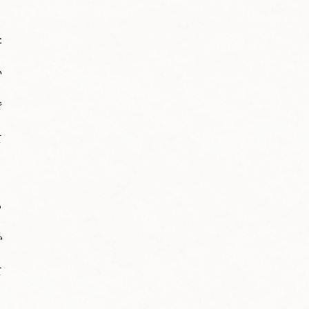
た
い
で
て
も
か
て