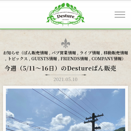
事業案内 & アクセス
お知らせ（
ぱん販売情報
,
パブ営業情報
,
ライブ情報
,
移動販売情報
,
トピックス
,
GUESTS情報
,
FRIENDS情報
,
COMPANY情報
）
お客様へのご案内
今週（5/11〜16日）のDestureぱん販売
2021.05.10
お知らせ
ギャラリー