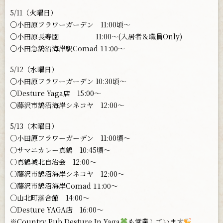
5/11（火曜日）
○小田原フラワーガーデン 11:00頃〜
○小田原長寿園 11:00〜(入居者＆職員Only)
○小田急鵠沼海岸駅Comad 11:00〜
5/12（水曜日）
○小田原フラワーガーデン 10:30頃〜
○Desture Yaga店 15:00〜
○藤沢市鵠沼海岸シネコヤ 12:00〜
5/13（木曜日）
○小田原フラワーガーデン 11:00頃〜
○サマニカレー真鶴 10:45頃〜
○真鶴城北自治会 12:00〜
○藤沢市鵠沼海岸シネコヤ 12:00〜
○藤沢市鵠沼海岸Comad 11:00〜
○山北町落合館 14:00〜
○Desture YAGA店 16:00〜
※Country Pub Desture In Yaga
も営業しています