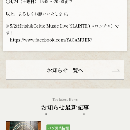
お問い合わせ
○4/24（土曜日） 15:00〜20:00まで
以上、よろしくお願いいたします。
※5/2はIrish&Celtic Music Live”SLAINTE”(スロンチャ）で
す！
https://www.facebook.com/YAGAMUJIN/
お知らせ一覧へ
お知らせ最新記事
パブ営業情報