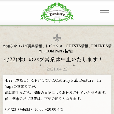
事業案内 & アクセス
お知らせ（
パブ営業情報
,
トピックス
,
GUESTS情報
,
FRIENDS情
報
,
COMPANY情報
）
お客様へのご案内
4/22(木）のパブ営業は中止いたします！
2021.04.22
お知らせ
4/22（木曜日）に予定していたCountry Pub Desture In
Yagaの営業ですが、
誠に勝手ながら、諸般の事情によりお休みさせていただきます。
ギャラリー
尚、週末のパブ営業は、下記の通りとなります。
○4/23（金曜日） 16:00〜20:00まで