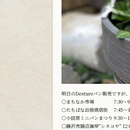
明日のDestureパン販売ですが
○まちなか市場 7:30〜9:
○たちばな出張商店街 7:45〜
○小田原ミニパンまつり 9:30〜
○藤沢市鵠沼海岸”シネコヤ” 12: