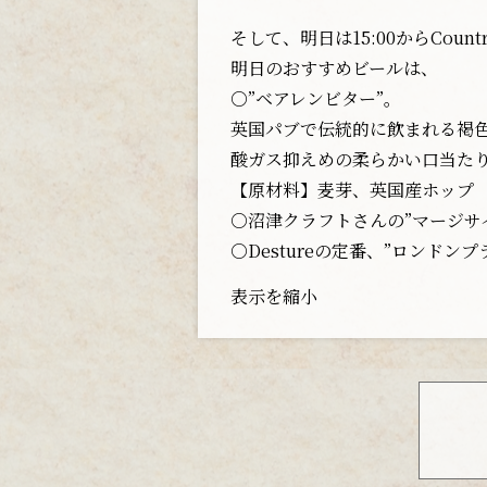
そして、明日は15:00からCountr
明日のおすすめビールは、
○”ベアレンビター”。
英国パブで伝統的に飲まれる褐
酸ガス抑えめの柔らかい口当た
【原材料】麦芽、英国産ホップ
○沼津クラフトさんの”マージサイ
○Destureの定番、”ロンドンプ
表示を縮小