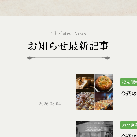
お知らせ最新記事
ぱん販
）
今週の
2026.08.04
パブ営
今週のパ