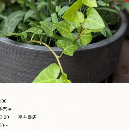
、
00
各売場
12:00 平井書店
00〜