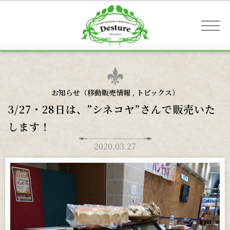
事業案内 & アクセス
お知らせ（
移動販売情報
,
トピックス
）
3/27・28日は、”シネコヤ”さんで販売いた
お客様へのご案内
します！
2020.03.27
お知らせ
ギャラリー