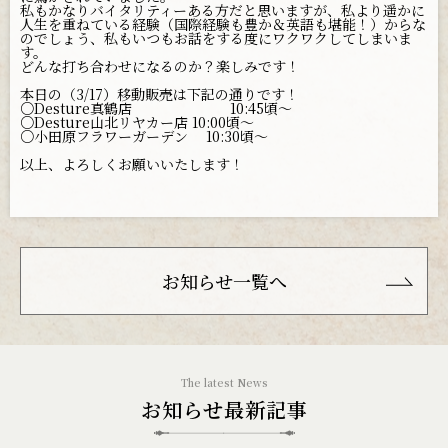
私もかなりバイタリティーある方だと思いますが、私より遥かに
人生を重ねている経験（国際経験も豊か＆英語も堪能！）からな
のでしょう、私もいつもお話をする度にワクワクしてしまいま
す。
どんな打ち合わせになるのか？楽しみです！
本日の（3/17）移動販売は下記の通りです！
○Desture真鶴店 10:45頃〜
○Desture山北リヤカー店 10:00頃〜
○小田原フラワーガーデン 10:30頃〜
以上、よろしくお願いいたします！
お知らせ一覧へ
お知らせ最新記事