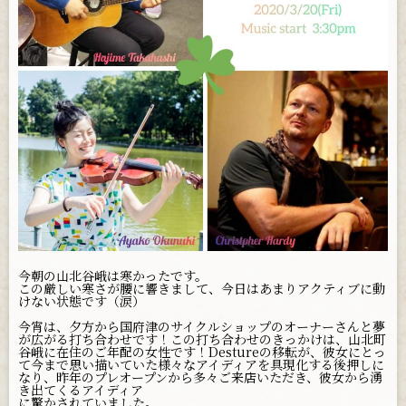
お問い合わせ
今朝の山北谷峨は寒かったです。
この厳しい寒さが腰に響きまして、今日はあまりアクティブに動
けない状態です（涙）
今宵は、夕方から国府津のサイクルショップのオーナーさんと夢
が広がる打ち合わせです！この打ち合わせのきっかけは、山北町
谷峨に在住のご年配の女性です！Destureの移転が、彼女にとっ
て今まで思い描いていた様々なアイディアを具現化する後押しに
なり、昨年のプレオープンから多々ご来店いただき、彼女から湧
き出てくるアイディア
に驚かされていました。