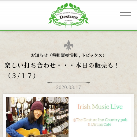
事業案内 & アクセス
お知らせ（
移動販売情報
,
トピックス
）
楽しい打ち合わせ・・・本日の販売も！
お客様へのご案内
（３/１７）
2020.03.17
お知らせ
ギャラリー