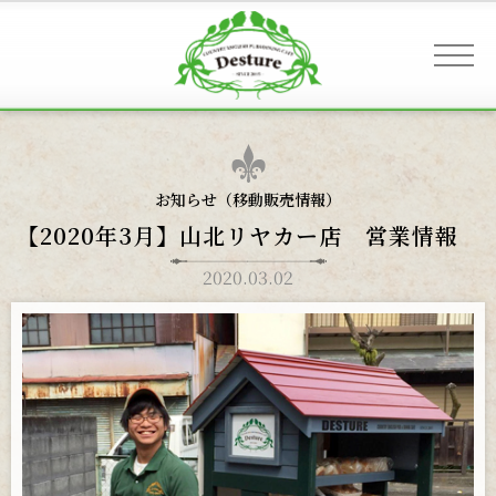
事業案内 & アクセス
お知らせ（
移動販売情報
）
【2020年3月】山北リヤカー店 営業情報
お客様へのご案内
2020.03.02
お知らせ
ギャラリー