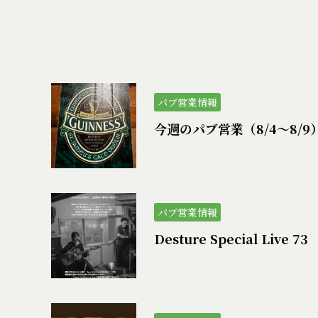
パブ営業情報
今週のパブ営業（8/4〜8/9
パブ営業情報
Desture Special Live 73