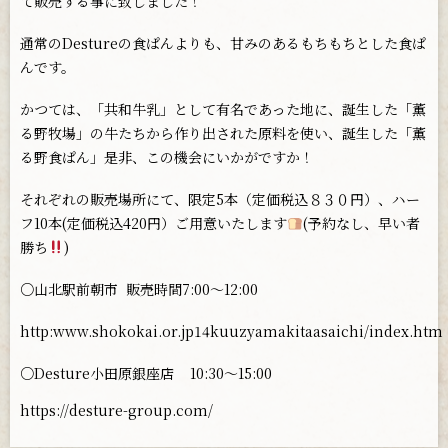
て販売する事に致しました！
通常のDestureの食ぱんよりも、甘みのあるもちもちとした食ぱ
んです。
かつては、「共和牛乳」として有名であった地に、誕生した「薫
る野牧場」の牛たちから作り出された原料を使い、誕生した「薫
る野食ぱん」是非、この機会にいかがですか！
それぞれの販売場所にて、限定5本（定価税込８３０円）、ハー
フ10本(定価税込420円）ご用意いたします
(予約なし、早い者
勝ち
)
○山北駅前朝市 販売時間7:00〜12:00
http:www.shokokai.or.jp14kuuzyamakitaasaichi/index.htm
○Desture小田原銀座店 10:30〜15:00
https://desture-group.com/