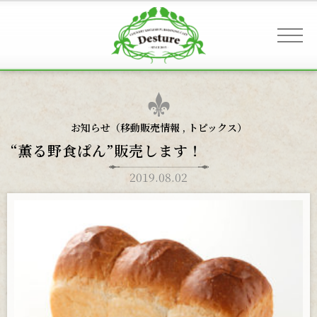
事業案内 & アクセス
お知らせ（
移動販売情報
,
トピックス
）
“薫る野食ぱん”販売します！
お客様へのご案内
2019.08.02
お知らせ
ギャラリー