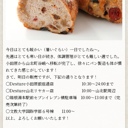
お問い合わせ
今日はとても暖かい（暑いぐらい）一日でしたね〜。
先週はとても寒い日が続き、体調管理がとても難しい週でした。
小田原から山北町谷峨へ移転が完了し、徐々にパン製造も体が慣
れてきた感じがしています！
さて、明日の販売ですが、下記の通りとなります！
○Desture小田原銀座通店 10:30〜24:00まで
○Desture山北リヤカー店 10:00〜山北駅周辺
○箱根湯本駅前セブンイレブン横駐車場 10:00〜13:00まで（完
売次第終了）
○文教大学国際学部６号棟 11:00〜
以上、よろしくお願いいたします！