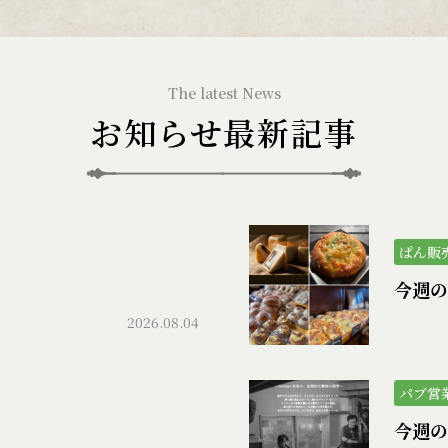
お知らせ最新記事
ぱん販
）
今週の
2026.08.04
パブ営
今週のパ