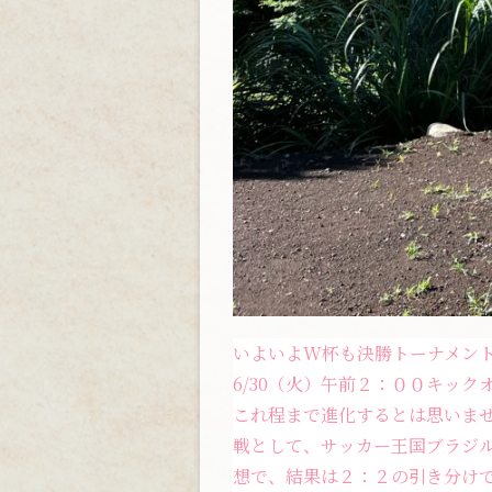
いよいよW杯も決勝トーナメン
6/30（火）午前２：００キッ
これ程まで進化するとは思いま
戦として、サッカー王国ブラジ
想で、結果は２：２の引き分け