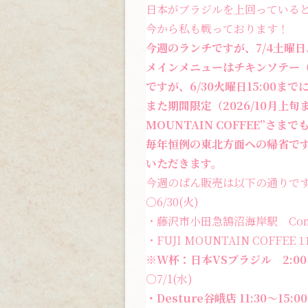
日本がブラジルを上回っている
今から私も戦っております！
今週のランチですが、7/4土曜日
メインメニューはチキンソテー
ですが、6/30火曜日15:00
また期間限定（2026/10月上旬ま
MOUNTAIN COFFEE”さま
毎年恒例の東北方面への帰省です
いただきます。
今週のぱん販売は以下の通りで
○6/30(火)
・藤沢市小田急鵠沼海岸駅 Coma
・FUJI MOUNTAIN COFFEE 11
※W杯：日本VSブラジル 2:0
○7/1(水)
・Desture谷峨店 11:30〜1