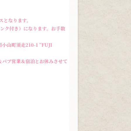
ビスとなります。
リンク付き）になります。お手数
町須走210-1 ”FUJI
売＆パブ営業＆宿泊とお休みさせて