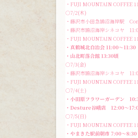
・FUJI MOUNTAIN COFFEE 11
○7/2(木)
・藤沢市小田急鵠沼海岸駅 Coma
・藤沢市鵠沼海岸シネコヤ 11:
・FUJI MOUNTAIN COFFEE 11
・真鶴城北自治会 11:00〜11:30
・山北町落合館 13:30頃
○7/3(金)
・藤沢市鵠沼海岸シネコヤ 11:
・FUJI MOUNTAIN COFFEE 11
○7/4(土)
・小田原フラワーガーデン
10
・Desture谷峨店 12:00〜17:
○7/5(日)
・FUJI MOUNTAIN COFFEE 11
・やまきた駅前朝市 7:00〜8:30